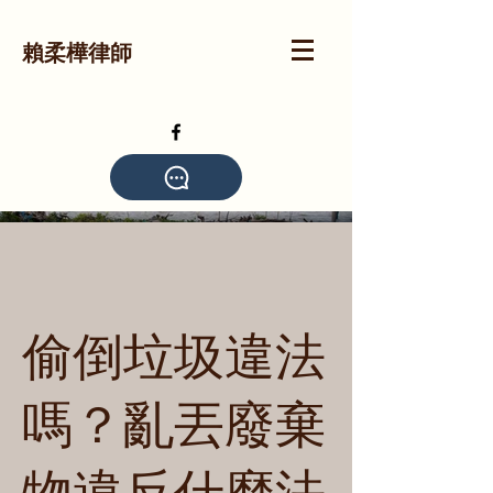
賴柔樺律師
偷倒垃圾違法
嗎？亂丟廢棄