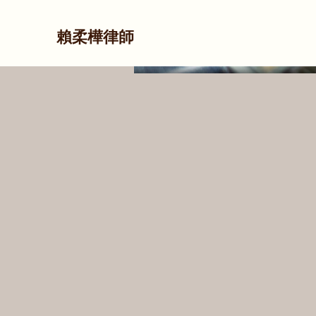
賴柔樺律師