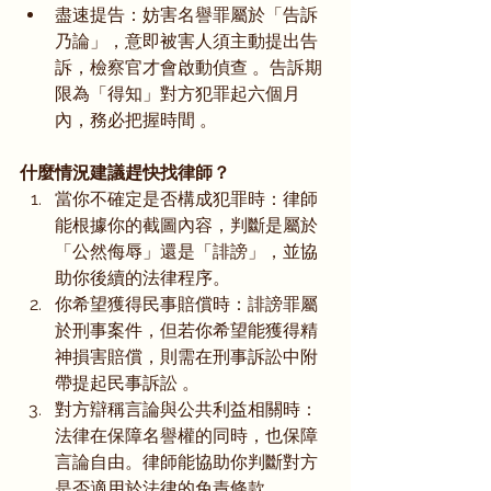
盡速提告：妨害名譽罪屬於「告訴
乃論」，意即被害人須主動提出告
訴，檢察官才會啟動偵查 。告訴期
限為「得知」對方犯罪起六個月
內，務必把握時間 。   
什麼情況建議趕快找律師？
當你不確定是否構成犯罪時：律師
能根據你的截圖內容，判斷是屬於
「公然侮辱」還是「誹謗」，並協
助你後續的法律程序。
你希望獲得民事賠償時：誹謗罪屬
於刑事案件，但若你希望能獲得精
神損害賠償，則需在刑事訴訟中附
帶提起民事訴訟 。   
對方辯稱言論與公共利益相關時：
法律在保障名譽權的同時，也保障
言論自由。律師能協助你判斷對方
是否適用於法律的免責條款 。   