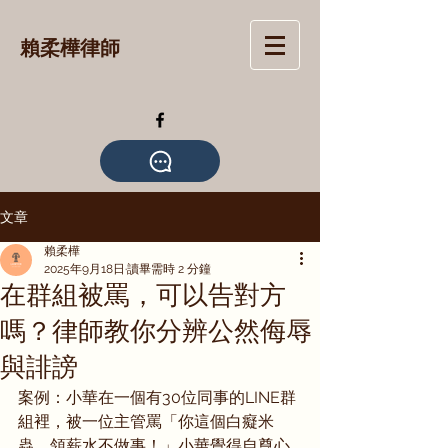
賴柔樺律師
文章
賴柔樺
2025年9月18日
讀畢需時 2 分鐘
在群組被罵，可以告對方
嗎？律師教你分辨公然侮辱
與誹謗
案例：小華在一個有30位同事的LINE群
組裡，被一位主管罵「你這個白癡米
蟲，領薪水不做事！」小華覺得自尊心