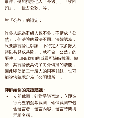
事件。例如指控他人「外遇」、「收回
扣」、「侵占公款」等 。   
對「公然」的認定：
許多人認為群組人數不多，不構成「公
然」，但法院的看法不同。法院認為，
只要該言論足以讓「不特定人或多數人
得以共見或共聞」，就符合「公然」的
要件 。LINE群組的成員可隨時截圖、轉
發，其言論便具備了向外傳播的潛能，
因此即使是二十幾人的同事群組，也可
能被法院認定為「公開場所」 。   
律師給你的蒐證建議：
立即截圖：針對爭議言論，立即進
行完整的螢幕截圖，確保截圖中包
含發言者、發言內容、發言時間與
群組名稱 。   