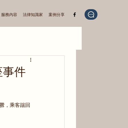
服務內容
法律知識家
案例分享
座事件
釁，乘客踹回