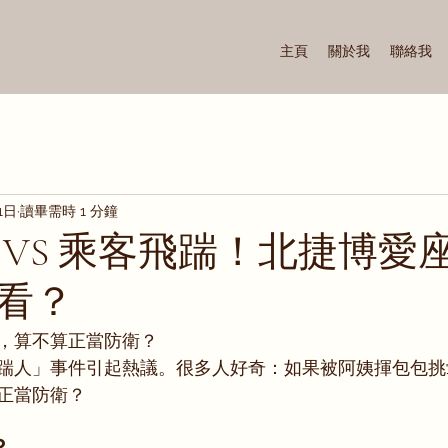
主頁
關於我
聯絡我
1日
讀畢需時 1 分鐘
 VS 乘客飛踹！北捷博愛
看？
，算不算正當防衛？
踹人」事件引起熱議。很多人好奇：如果被阿姨揮包包挑
正當防衛？