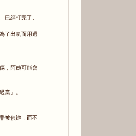
。已經打完了、
為了出氣而用過
傷，阿姨可能會
過當」。
罪被偵辦，而不